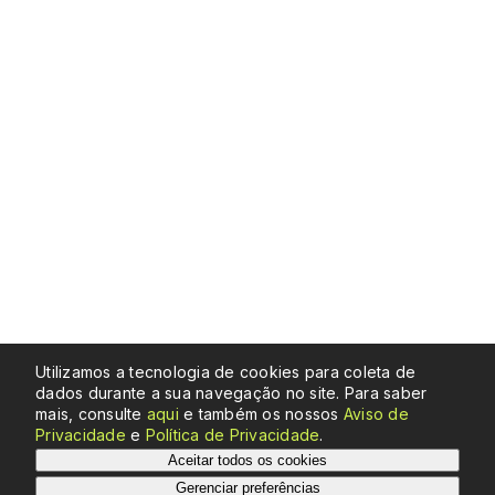
Utilizamos a tecnologia de cookies para coleta de
dados durante a sua navegação no site. Para saber
mais, consulte
aqui
e também os nossos
Aviso de
Privacidade
e
Política de Privacidade
.
Aceitar todos os cookies
Aceitar todos os cookies
Gerenciar preferências
Salvar preferências