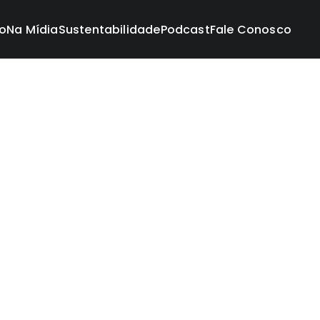
ro
Na Mídia
Sustentabilidade
Podcast
Fale Conosco
mas publicações