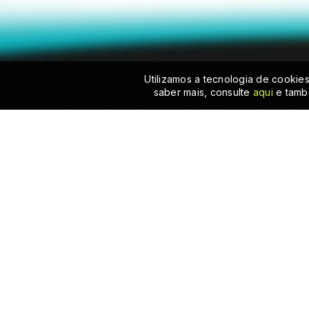
Utilizamos a tecnologia de cookie
saber mais, consulte
aqui
e tamb
Receba atualizações da C
Navegue