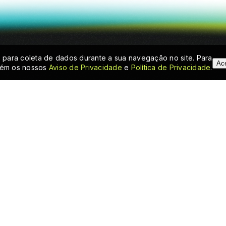
s para coleta de dados durante a sua navegação no site. Para
Ace
ém os nossos
Aviso de Privacidade
e
Política de Privacidade
.
ateno
INSCREVER-SE